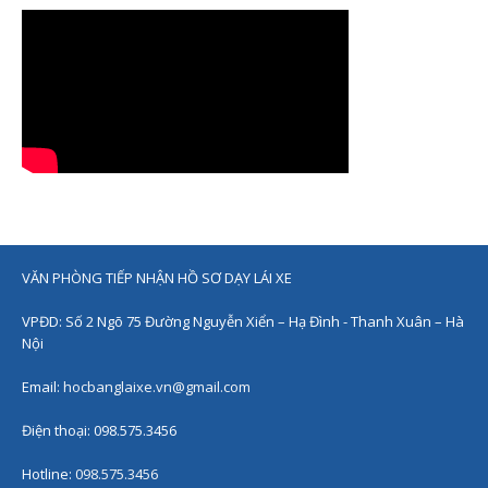
VĂN PHÒNG TIẾP NHẬN HỒ SƠ DẠY LÁI XE
VPĐD: Số 2 Ngõ 75 Đường Nguyễn Xiển – Hạ Đình - Thanh Xuân – Hà
Nội
Email:
hocbanglaixe.vn@gmail.com
Điện thoại: 098.575.3456
Hotline:
098.575.3456