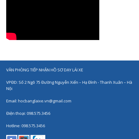
VĂN PHÒNG TIẾP NHẬN HỒ SƠ DẠY LÁI XE
VPĐD: Số 2 Ngõ 75 Đường Nguyễn Xiển – Hạ Đình - Thanh Xuân – Hà
Nội
Email:
hocbanglaixe.vn@gmail.com
Điện thoại: 098.575.3456
Hotline:
098.575.3456