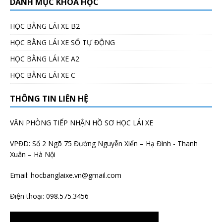
DANH MỤC KHÓA HỌC
HỌC BẰNG LÁI XE B2
HỌC BẰNG LÁI XE SỐ TỰ ĐỘNG
HỌC BẰNG LÁI XE A2
HỌC BẰNG LÁI XE C
THÔNG TIN LIÊN HỆ
VĂN PHÒNG TIẾP NHẬN HỒ SƠ HỌC LÁI XE
VPĐD: Số 2 Ngõ 75 Đường Nguyễn Xiển – Hạ Đình - Thanh
Xuân – Hà Nội
Email:
hocbanglaixe.vn@gmail.com
Điện thoại:
098.575.3456