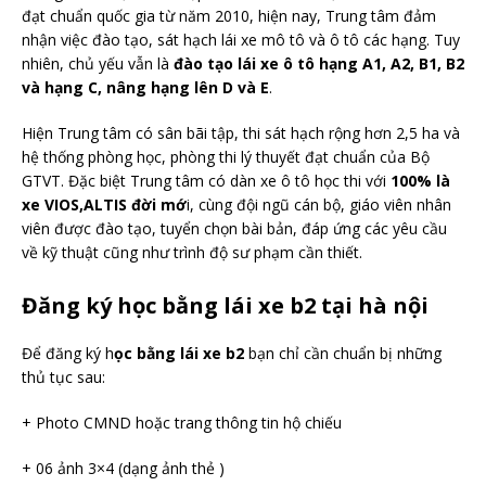
đạt chuẩn quốc gia từ năm 2010, hiện nay, Trung tâm đảm
nhận việc đào tạo, sát hạch lái xe mô tô và ô tô các hạng. Tuy
nhiên, chủ yếu vẫn là
đào tạo lái xe ô tô hạng A1, A2, B1, B2
và hạng C, nâng hạng lên D và E
.
Hiện Trung tâm có sân bãi tập, thi sát hạch rộng hơn 2,5 ha và
hệ thống phòng học, phòng thi lý thuyết đạt chuẩn của Bộ
GTVT. Đặc biệt Trung tâm có dàn xe ô tô học thi với
100% là
xe VIOS,ALTIS đời mớ
i, cùng đội ngũ cán bộ, giáo viên nhân
viên được đào tạo, tuyển chọn bài bản, đáp ứng các yêu cầu
về kỹ thuật cũng như trình độ sư phạm cần thiết.
Đăng ký học bằng lái xe b2 tại hà nội
Để đăng ký h
ọc bằng lái xe b2
bạn chỉ cần chuẩn bị những
thủ tục sau:
+ Photo CMND hoặc trang thông tin hộ chiếu
+ 06 ảnh 3×4 (dạng ảnh thẻ )