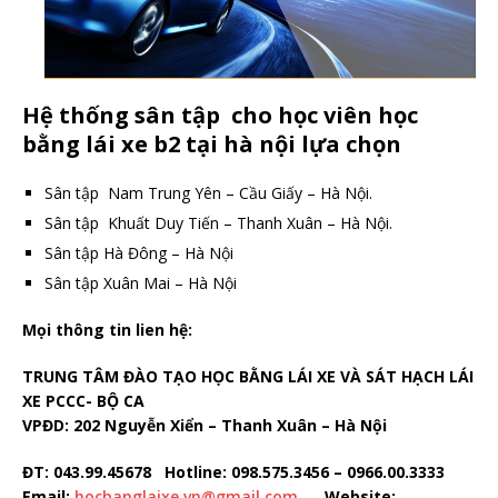
Hệ thống sân tập cho học viên học
bằng lái xe b2 tại hà nội lựa chọn
Sân tập Nam Trung Yên – Cầu Giấy – Hà Nội.
Sân tập Khuất Duy Tiến – Thanh Xuân – Hà Nội.
Sân tập Hà Đông – Hà Nội
Sân tập Xuân Mai – Hà Nội
Mọi thông tin lien hệ:
TRUNG TÂM ĐÀO TẠO HỌC BẰNG LÁI XE VÀ SÁT HẠCH LÁI
XE PCCC- BỘ CA
VPĐD: 202 Nguyễn Xiển – Thanh Xuân – Hà Nội
ĐT: 043.99.45678 Hotline: 098.575.3456 – 0966.00.3333
Email:
hocbanglaixe.vn@gmail.com
Website: