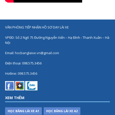
VĂN PHÒNG TIẾP NHẬN HỒ SƠ DẠY LÁI XE
VPĐD: Số 2 Ngõ 75 Đường Nguyễn Xiển – Hạ Đình - Thanh Xuân – Hà
Nội
Email:
hocbanglaixe.vn@gmail.com
Điện thoại: 098.575.3456
Hotline:
098.575.3456
XEM THÊM
HỌC BẰNG LÁI XE A1
HỌC BẰNG LÁI XE A2