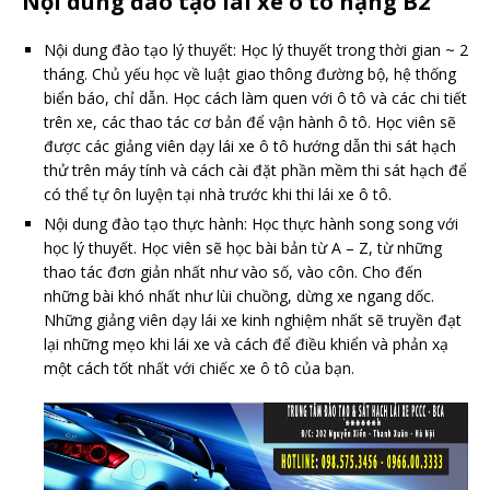
Nội dung đào tạo lái xe ô tô hạng B2
Nội dung đào tạo lý thuyết: Học lý thuyết trong thời gian ~ 2
tháng. Chủ yếu học về luật giao thông đường bộ, hệ thống
biển báo, chỉ dẫn. Học cách làm quen với ô tô và các chi tiết
trên xe, các thao tác cơ bản để vận hành ô tô. Học viên sẽ
được các giảng viên dạy lái xe ô tô hướng dẫn thi sát hạch
thử trên máy tính và cách cài đặt phần mềm thi sát hạch để
có thể tự ôn luyện tại nhà trước khi thi lái xe ô tô.
Nội dung đào tạo thực hành: Học thực hành song song với
học lý thuyết. Học viên sẽ học bài bản từ A – Z, từ những
thao tác đơn giản nhất như vào số, vào côn. Cho đến
những bài khó nhất như lùi chuồng, dừng xe ngang dốc.
Những giảng viên dạy lái xe kinh nghiệm nhất sẽ truyền đạt
lại những mẹo khi lái xe và cách để điều khiển và phản xạ
một cách tốt nhất với chiếc xe ô tô của bạn.