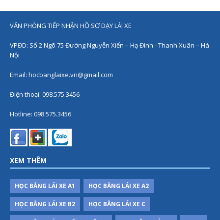
VĂN PHÒNG TIẾP NHẬN HỒ SƠ DẠY LÁI XE
VPĐD: Số 2 Ngõ 75 Đường Nguyễn Xiển – Hạ Đình - Thanh Xuân – Hà
Nội
Email:
hocbanglaixe.vn@gmail.com
Điện thoại: 098.575.3456
Hotline:
098.575.3456
XEM THÊM
HỌC BẰNG LÁI XE A1
HỌC BẰNG LÁI XE A2
HỌC BẰNG LÁI XE B2
HỌC BẰNG LÁI XE C